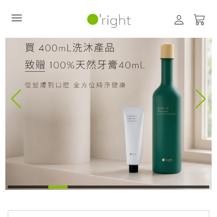
直購訂閱制
最新活動
零碳禮盒
經典咖啡因系列
髮絲養護
臉部保養
美體保養