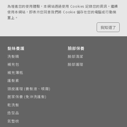
為增進您的使用體驗，本網站透過使用 Cookies 記錄您的資訊。繼續
使用本網站，即表示您同意我們將 Cookie 儲存在您的電腦或行動裝
置上。
我知道了
髮絲養護
臉部保養
洗髮精
臉部清潔
補充包
臉部護理
補充薄瓶
護髮素
頭皮護理 (養髮液、噴霧)
居家保養 (免沖洗護髮)
乾洗髮
造型品
氣墊梳