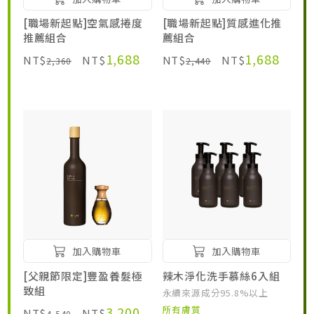
[職場新起點]空氣感捲度
[職場新起點]質感進化推
推薦組合
薦組合
1,688
1,688
NT$
NT$
NT$
NT$
2,360
2,440
加入購物車
加入購物車
[父親節限定]豐盈養髮極
辣木淨化洗手慕絲6入組
致組
永續來源成分95.8%以上
3,200
所有膚質
NT$
NT$
4,540