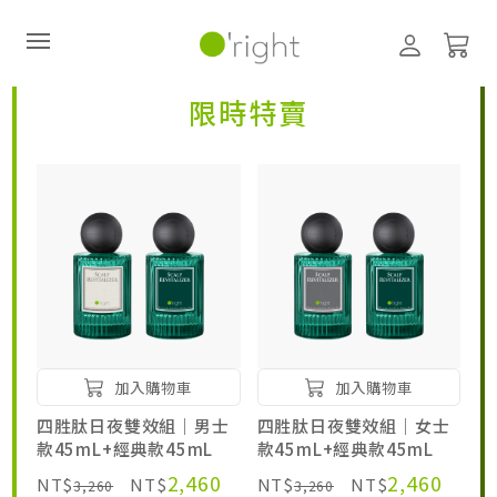
髮絲養護
髮絲養護
限時特賣
直購訂閱制
最新活動
零碳禮盒
經典咖啡因系列
髮絲養護
加入購物車
加入購物車
臉部保養
四胜肽日夜雙效組｜男士
四胜肽日夜雙效組｜女士
款45mL+經典款45mL
款45mL+經典款45mL
美體保養
2,460
2,460
NT$
NT$
NT$
NT$
3,260
3,260