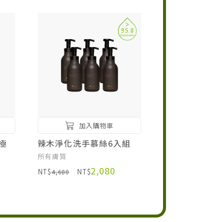
95.8
加入購物車
極
辣木淨化洗手慕絲6入組
所有膚質
2,080
NT$
NT$
4,680