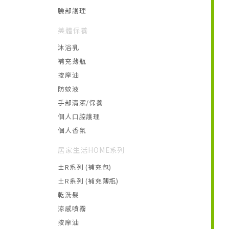
臉部護理
美體保養
沐浴乳
補充薄瓶
按摩油
防蚊液
手部清潔/保養
個人口腔護理
個人香氛
居家生活HOME系列
±R系列 (補充包)
±R系列 (補充薄瓶)
乾洗髮
涼感噴霧
按摩油