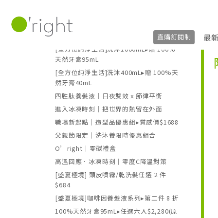
美體保養
優惠活動
[盛夏極境]HOME系列▸第二件 8 折
最
直購訂閱制
[全方位純淨生活]洗沐1000mL▸贈 100%
天然牙膏95mL
[全方位純淨生活]洗沐400mL▸贈 100%天
然牙膏40mL
四胜肽養髮液｜日夜雙效ｘ節律平衡
進入冰凍時刻｜把世界的熱留在外面
職場新起點｜造型品優惠組▸質感價$1688
父親節限定｜洗沐養限時優惠組合
O’right｜零碳禮盒
高溫回應．冰凍時刻｜零度C降溫對策
[盛夏極境] 頭皮噴霧/乾洗髮任選 2 件
$684
[盛夏極境]咖啡因養髮液系列▸第二件 8 折
100%天然牙膏95mL▸任選六入$2,280(原