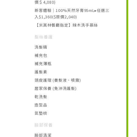
價＄4,080)
新客體驗｜100%天然牙膏95mL▸任選三
入$1,360($原價2,040)
【米其林餐廳指定】辣木洗手慕絲
髮絲養護
洗髮精
補充包
補充薄瓶
護髮素
頭皮護理 (養髮液、噴霧)
居家保養 (免沖洗護髮)
乾洗髮
造型品
氣墊梳
臉部保養
臉部清潔