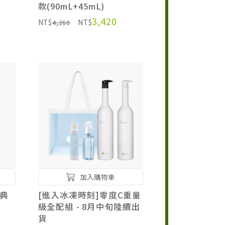
款(90mL+45mL)
3,420
NT$
NT$
4,260
加入購物車
典
[進入冰凍時刻]零度C重量
級全配組 - 8月中旬陸續出
貨