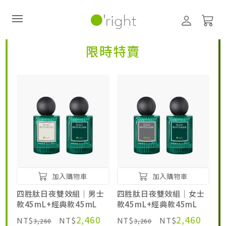
居家生活HOME系列
居家生活HOME系列
限時特賣
直購訂閱制
最新活動
零碳禮盒
經典咖啡因系列
髮絲養護
加入購物車
加入購物車
臉部保養
四胜肽日夜雙效組｜男士
四胜肽日夜雙效組｜女士
款45mL+經典款45mL
款45mL+經典款45mL
美體保養
2,460
2,460
NT$
NT$
NT$
NT$
3,260
3,260