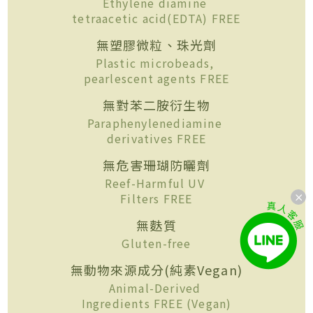
Ethylene diamine
tetraacetic acid(EDTA) FREE
無塑膠微粒、珠光劑
Plastic microbeads,
pearlescent agents FREE
無對苯二胺衍生物
Paraphenylenediamine
derivatives FREE
無危害珊瑚防曬劑
Reef-Harmful UV
Filters FREE
無麩質
Gluten-free
無動物來源成分(純素Vegan)
Animal-Derived
Ingredients FREE (Vegan)