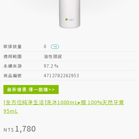
居家生活HOME系列
綠色生活指南
碳排放量
0
適用範圍
油性頭皮
永續來源
97.2 %
商品編號
4712782262953
最新優惠 擇一選購>>
[全方位純淨生活]洗沐1000mL▸贈 100%天然牙膏
95mL
1,780
NT$