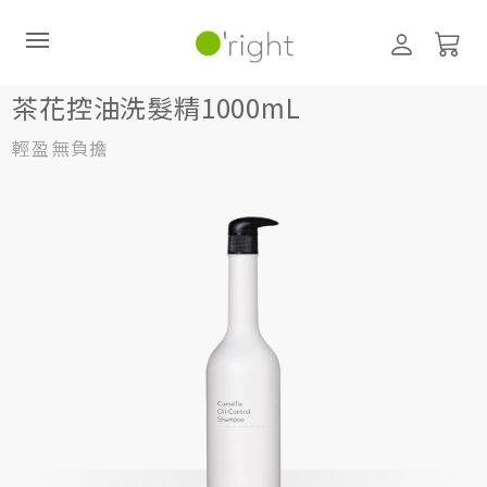
髮絲養護
洗髮精
1000mL
茶花控油洗髮精1000mL
茶花控油洗髮精1000mL
輕盈無負擔
直購訂閱制
最新活動
零碳禮盒
經典咖啡因系列
髮絲養護
臉部保養
美體保養