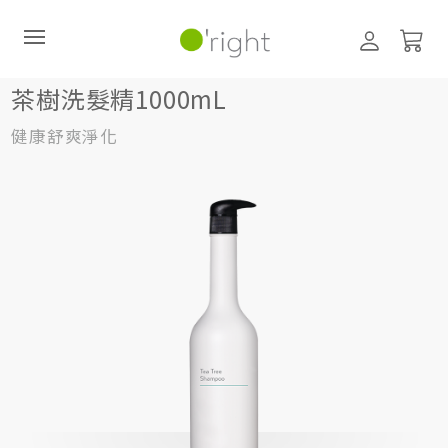
髮絲養護
洗髮精
1000mL
茶樹洗髮精1000mL
茶樹洗髮精1000mL
健康舒爽淨化
直購訂閱制
最新活動
零碳禮盒
經典咖啡因系列
髮絲養護
臉部保養
美體保養