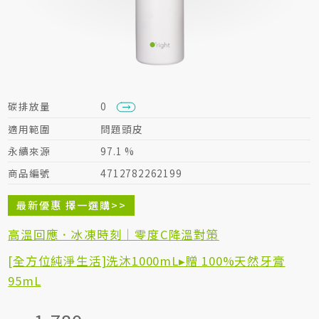
居家生活HOME系列
綠色生活指南
碳排放量
0
適用範圍
問題頭皮
永續來源
97.1 %
商品編號
4712782262199
最新優惠 擇一選購>>
高溫回應．冰凍時刻｜零度C降溫對策
[全方位純淨生活]洗沐1000mL▸贈 100%天然牙膏
95mL