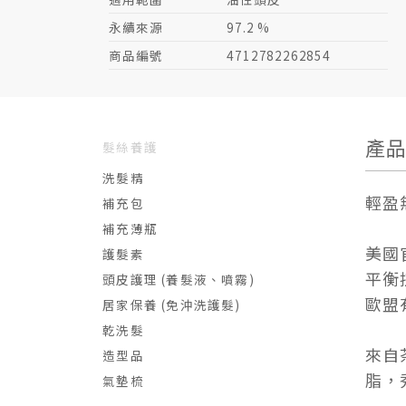
永續來源
97.2 %
商品編號
4712782262854
產
髮絲養護
洗髮精
輕盈
補充包
補充薄瓶
美國官
護髮素
平衡
頭皮護理 (養髮液、噴霧)
歐盟
居家保養 (免沖洗護髮)
乾洗髮
來自
造型品
脂，
氣墊梳