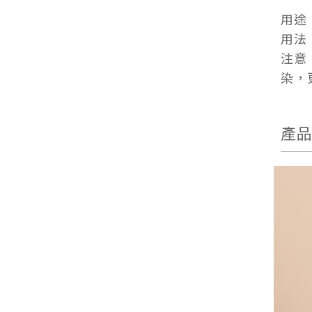
用途
用法
注意
染，
產