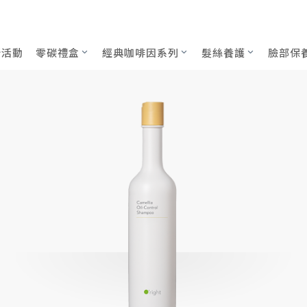
精400mL
新活動
零碳禮盒
經典咖啡因系列
髮絲養護
臉部保