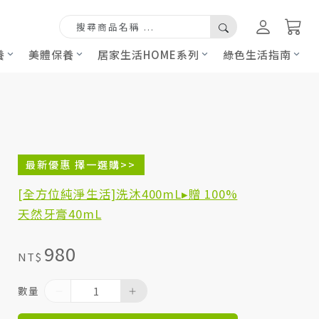
養
美體保養
居家生活HOME系列
綠色生活指南
最新優惠 擇一選購>>
[全方位純淨生活]洗沐400mL▸贈 100%
天然牙膏40mL
980
NT$
數量