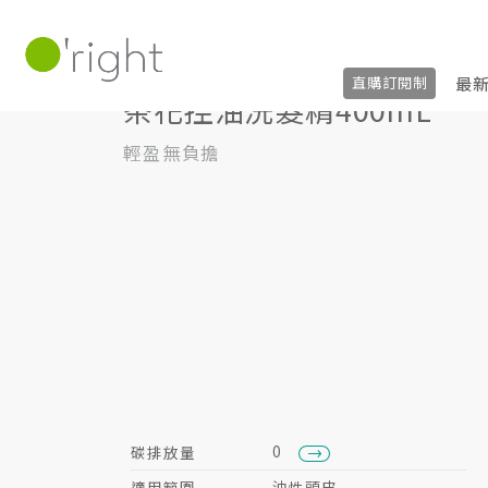
髮絲養護
洗髮精
400mL
茶花控油洗髮
最
直購訂閱制
茶花控油洗髮精400mL
輕盈無負擔
0
碳排放量
適用範圍
油性頭皮