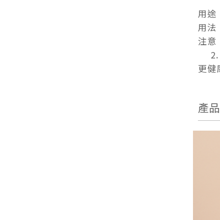
用途
用法
注意
2.
更健
產