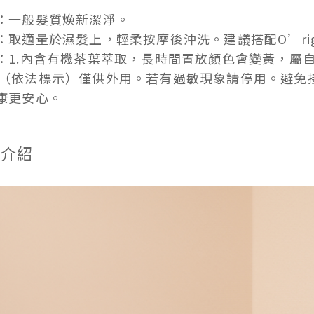
：一般髮質煥新潔淨。
：取適量於濕髮上，輕柔按摩後沖洗。建議搭配O’ri
：1.內含有機茶葉萃取，長時間置放顏色會變黃，屬
（依法標示）僅供外用。若有過敏現象請停用。避免接
康更安心。
品介紹