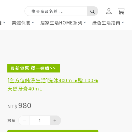
養
美體保養
居家生活HOME系列
綠色生活指南
最新優惠 擇一選購>>
[全方位純淨生活]洗沐400mL▸贈 100%
天然牙膏40mL
980
NT$
數量