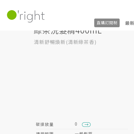
髮絲養護
洗髮精
400mL
綠茶洗髮精40
最
直購訂閱制
綠茶洗髮精400mL
清新舒暢煥新(清新綠茶香)
0
碳排放量
適用範圍
一般髮質