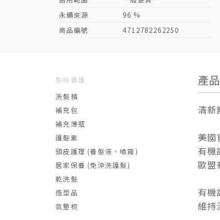
永續來源
96 %
商品編號
4712782262250
產
髮絲養護
洗髮精
清新
補充包
補充薄瓶
美國官
護髮素
有機
頭皮護理 (養髮液、噴霧)
歐盟
居家保養 (免沖洗護髮)
乾洗髮
有機
造型品
維持
氣墊梳