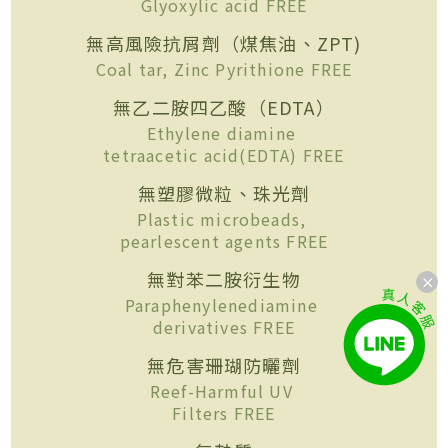
Glyoxylic acid FREE
無高風險抗屑劑（煤焦油、ZPT)
Coal tar, Zinc Pyrithione FREE
無乙二胺四乙酸（EDTA）
Ethylene diamine
tetraacetic acid(EDTA) FREE
無塑膠微粒、珠光劑
Plastic microbeads,
pearlescent agents FREE
無對苯二胺衍生物
Paraphenylenediamine
derivatives FREE
無危害珊瑚防曬劑
Reef-Harmful UV
Filters FREE