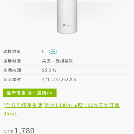
居家生活HOME系列
綠色生活指南
碳排放量
0
適用範圍
染燙、受損髮質
永續來源
95.3 %
商品編號
4712782262205
最新優惠 擇一選購>>
[全方位純淨生活]洗沐1000mL▸贈 100%天然牙膏
95mL
1,780
NT$