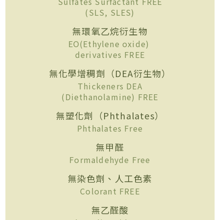
Sulfates Surfactant FREE
(SLS, SLES)
無環氧乙烷衍生物
EO(Ethylene oxide)
derivatives FREE
無化學增稠劑（DEA衍生物）
Thickeners DEA
(Diethanolamine) FREE
無塑化劑（Phthalates）
Phthalates Free
無甲醛
Formaldehyde Free
無染色劑、人工色素
Colorant FREE
無乙醛酸