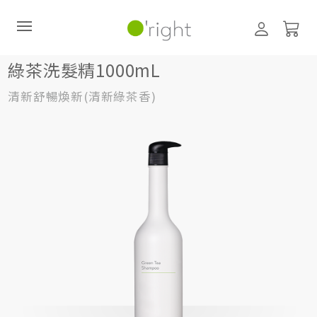
髮絲養護
洗髮精
1000mL
綠茶洗髮精1000mL
綠茶洗髮精1000mL
清新舒暢煥新(清新綠茶香)
直購訂閱制
最新活動
零碳禮盒
經典咖啡因系列
髮絲養護
臉部保養
美體保養