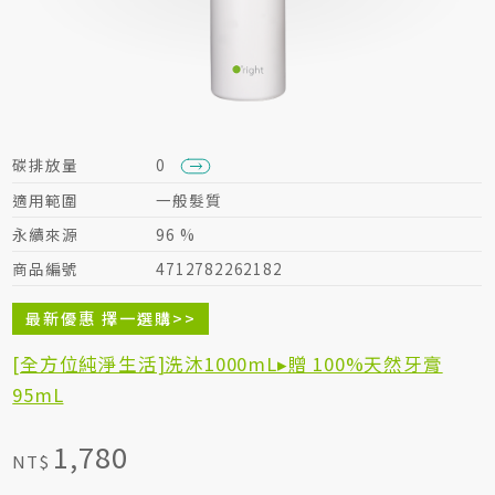
居家生活HOME系列
綠色生活指南
碳排放量
0
適用範圍
一般髮質
永續來源
96 %
商品編號
4712782262182
最新優惠 擇一選購>>
[全方位純淨生活]洗沐1000mL▸贈 100%天然牙膏
95mL
1,780
NT$