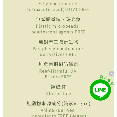
Ethylene diamine
tetraacetic acid(EDTA) FREE
無塑膠微粒、珠光劑
Plastic microbeads,
pearlescent agents FREE
無對苯二胺衍生物
Paraphenylenediamine
derivatives FREE
無危害珊瑚防曬劑
Reef-Harmful UV
Filters FREE
無麩質
Gluten-free
無動物來源成分(純素Vegan)
Animal-Derived
Ingredients FREE (Vegan)