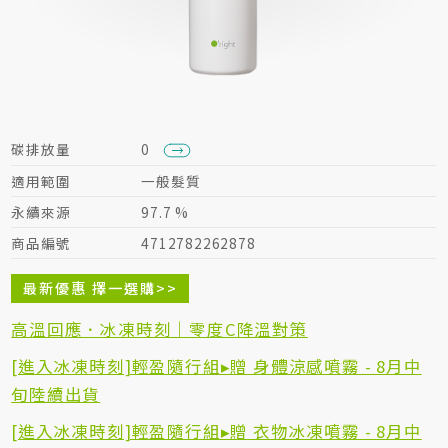
居家生活HOME系列
綠色生活指南
碳排放量
0
適用範圍
一般髮質
永續來源
97.7 %
商品編號
4712782262878
最新優惠 擇一選購>>
高溫回應．冰凍時刻｜零度C降溫對策
[進入冰凍時刻]輕盈隨行組▸贈 身體涼感噴霧 - 8月中
旬陸續出貨
[進入冰凍時刻]輕盈隨行組▸贈 衣物冰凍噴霧 - 8月中