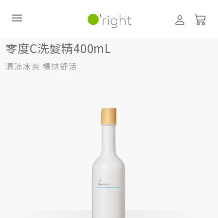
髮絲養護
洗髮精
400mL
零度C洗髮精400mL
零度C洗髮精400mL
清涼冰爽 暢快舒活
直購訂閱制
最新活動
零碳禮盒
經典咖啡因系列
髮絲養護
臉部保養
美體保養