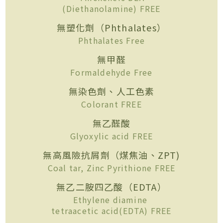
(Diethanolamine) FREE
無塑化劑（Phthalates）
Phthalates Free
無甲醛
Formaldehyde Free
無染色劑、人工色素
Colorant FREE
無乙醛酸
Glyoxylic acid FREE
無高風險抗屑劑（煤焦油、ZPT)
Coal tar, Zinc Pyrithione FREE
無乙二胺四乙酸（EDTA）
Ethylene diamine
tetraacetic acid(EDTA) FREE