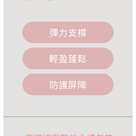
彈力支撐
輕盈蓬鬆
防護屏障