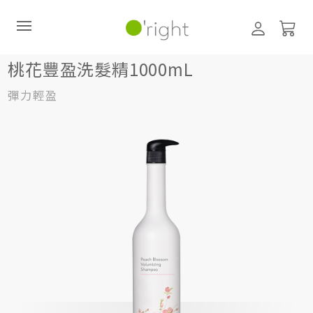
髮絲養護
洗髮精
1000mL
桃花豐盈洗髮精1000mL
桃花豐盈洗髮精1000mL
彈力輕盈
直購訂閱制
最新活動
零碳禮盒
經典咖啡因系列
髮絲養護
臉部保養
美體保養