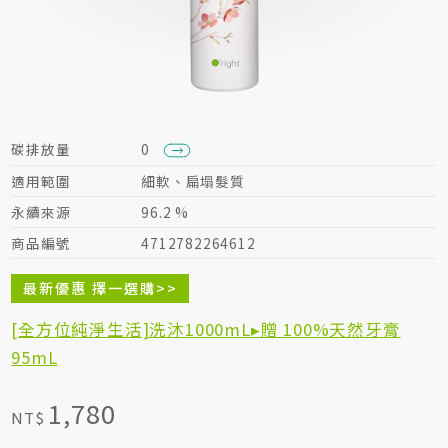
居家生活HOME系列
綠色生活指南
碳排放量
0
適用範圍
細軟、扁塌髮質
永續來源
96.2 %
商品編號
4712782264612
最新優惠 擇一選購>>
[全方位純淨生活]洗沐1000mL▸贈 100%天然牙膏
95mL
1,780
NT$