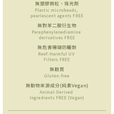
無塑膠微粒、珠光劑
Plastic microbeads,
pearlescent agents FREE
無對苯二胺衍生物
Paraphenylenediamine
derivatives FREE
無危害珊瑚防曬劑
Reef-Harmful UV
Filters FREE
無麩質
Gluten-free
無動物來源成分(純素Vegan)
Animal-Derived
Ingredients FREE (Vegan)