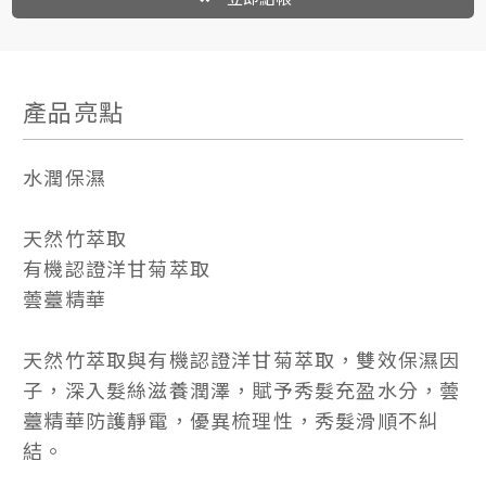
產品亮點
水潤保濕
天然竹萃取
有機認證洋甘菊萃取
蕓薹精華
天然竹萃取與有機認證洋甘菊萃取，雙效保濕因
子，深入髮絲滋養潤澤，賦予秀髮充盈水分，蕓
薹精華防護靜電，優異梳理性，秀髮滑順不糾
結。