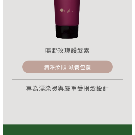
曠野玫瑰護髮素
潤澤柔順 滋養包覆
專為漂染燙與嚴重受損髮設計