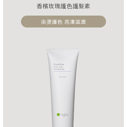
香檳玫瑰護色護髮素
染燙護色 亮澤滋潤