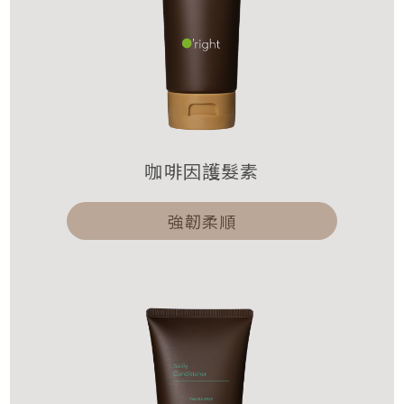
咖啡因護髮素
強韌柔順