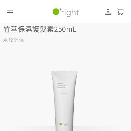
髮絲養護
護髮素
250mL
竹萃保濕護髮素250mL
竹萃保濕護髮素250mL
水潤保濕
直購訂閱制
最新活動
零碳禮盒
經典咖啡因系列
髮絲養護
臉部保養
美體保養