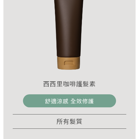
西西里咖啡護髮素
舒適涼感 全效修護
所有髮質