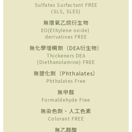
Sulfates Surfactant FREE
(SLS, SLES)
無環氧乙烷衍生物
EO(Ethylene oxide)
derivatives FREE
無化學增稠劑（DEA衍生物）
Thickeners DEA
(Diethanolamine) FREE
無塑化劑（Phthalates）
Phthalates Free
無甲醛
Formaldehyde Free
無染色劑、人工色素
Colorant FREE
無乙醛酸