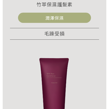
竹萃保濕護髮素
潤澤保濕
毛躁受損