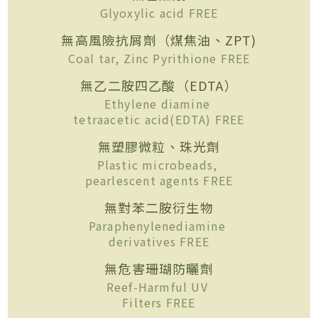
Glyoxylic acid FREE
無高風險抗屑劑（煤焦油、ZPT)
Coal tar, Zinc Pyrithione FREE
無乙二胺四乙酸（EDTA）
Ethylene diamine
tetraacetic acid(EDTA) FREE
無塑膠微粒、珠光劑
Plastic microbeads,
pearlescent agents FREE
無對苯二胺衍生物
Paraphenylenediamine
derivatives FREE
無危害珊瑚防曬劑
Reef-Harmful UV
Filters FREE