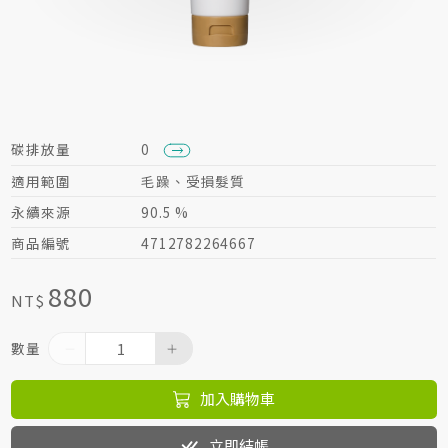
居家生活HOME系列
綠色生活指南
碳排放量
0
適用範圍
毛躁、受損髮質
永續來源
90.5 %
商品編號
4712782264667
880
NT$
數量
加入購物車
立即結帳