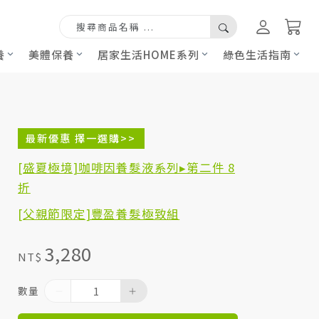
養
美體保養
居家生活HOME系列
綠色生活指南
最新優惠 擇一選購>>
[盛夏極境]咖啡因養髮液系列▸第二件 8
折
[父親節限定]豐盈養髮極致組
3,280
NT$
數量