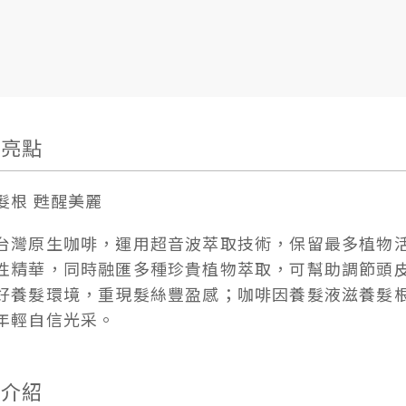
品亮點
髮根 甦醒美麗
台灣原生咖啡，運用超音波萃取技術，保留最多植物
性精華，同時融匯多種珍貴植物萃取，可幫助調節頭
好養髮環境，重現髮絲豐盈感；咖啡因養髮液滋養髮
年輕自信光采。
品介紹