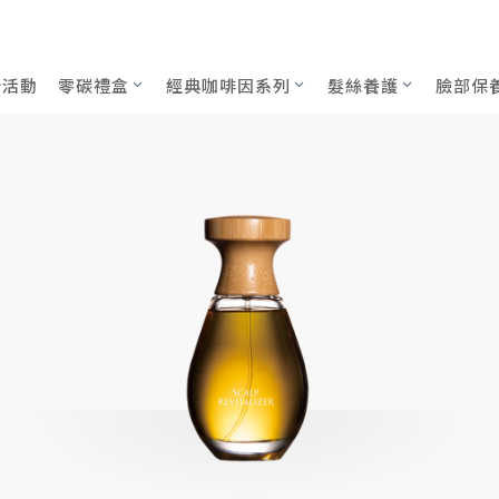
因養髮液50mL
新活動
零碳禮盒
經典咖啡因系列
髮絲養護
臉部保