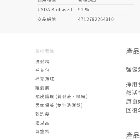
USDA Biobased
92 %
商品編號
4712782264810
產
髮絲養護
洗髮精
強健
補充包
補充薄瓶
採用
護髮素
然活
頭皮護理 (養髮液、噴霧)
康良
居家保養 (免沖洗護髮)
回復
乾洗髮
造型品
氣墊梳
產