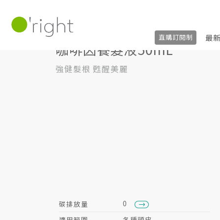
髮絲養護
頭皮護理 (養髮液、噴霧)
咖啡
最
直購訂閱制
咖啡因養髮液50mL
強健髮根 甦醒美麗
0
碳排放量
適用範圍
各種頭皮