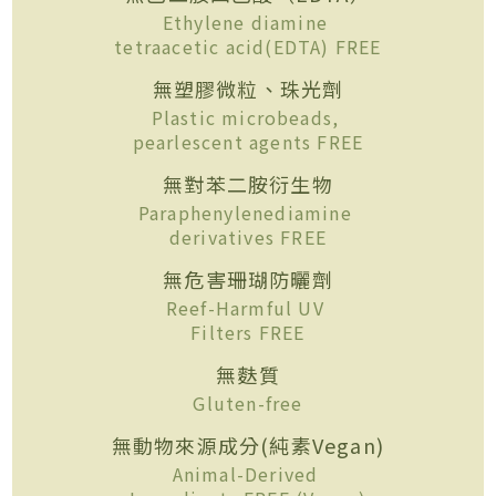
Ethylene diamine
tetraacetic acid(EDTA) FREE
無塑膠微粒、珠光劑
Plastic microbeads,
pearlescent agents FREE
無對苯二胺衍生物
Paraphenylenediamine
derivatives FREE
無危害珊瑚防曬劑
Reef-Harmful UV
Filters FREE
無麩質
Gluten-free
無動物來源成分(純素Vegan)
Animal-Derived