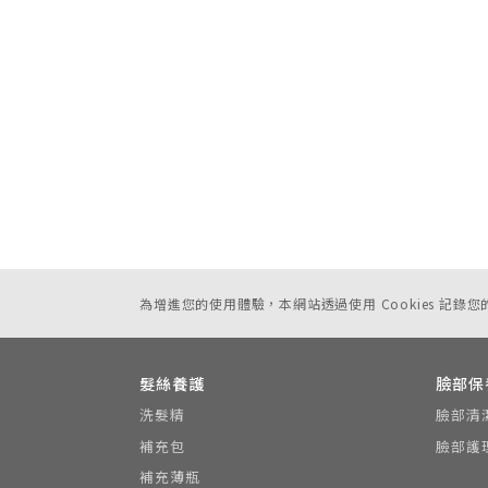
為增進您的使用體驗，本網站透過使用 Cookies 記錄
髮絲養護
臉部保
洗髮精
臉部清
補充包
臉部護
補充薄瓶