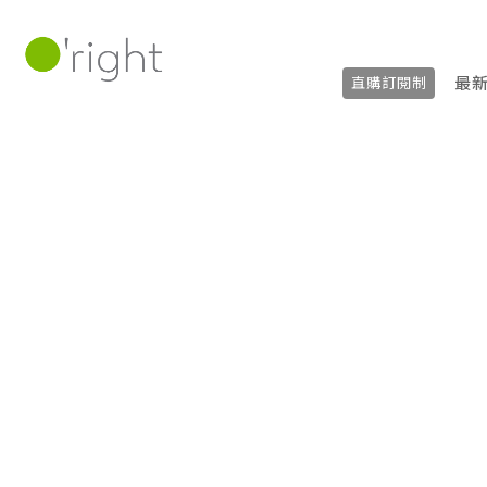
最
直購訂閱制