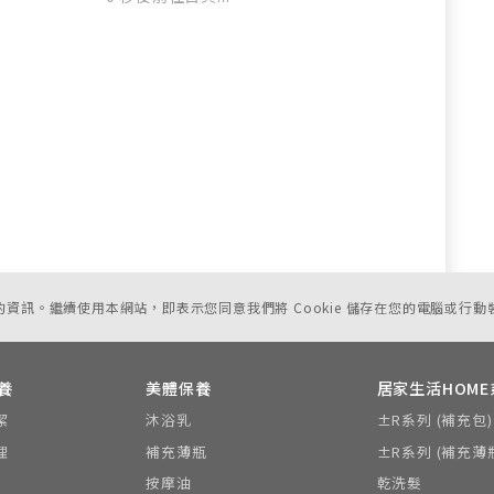
您的資訊。繼續使用本網站，即表示您同意我們將 Cookie 儲存在您的電腦或行動
養
美體保養
居家生活HOME
潔
沐浴乳
±R系列 (補充包)
理
補充薄瓶
±R系列 (補充薄
按摩油
乾洗髮