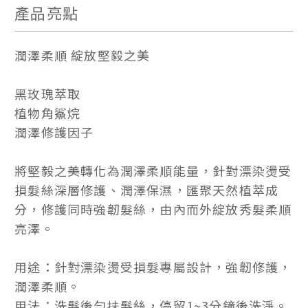
產品亮點
潤澤柔順 綻放堅毅之美
黑玫瑰萃取
植物角鯊烷
潤澤修護因子
將堅毅之美轉化為潤澤柔順能量，針對漂染燙受
損髮絲深層修護、潤澤保濕，匯聚天然植萃成
分，修護同時強韌髮絲，由內而外綻放秀髮柔順
亮澤。
用途：針對漂染燙受損髮專屬設計，強韌修護，
潤澤柔順。
用法：洗髮後勻抺髮絲，停留1~3分鐘後洗淨。