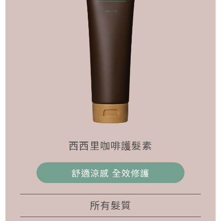
西西里咖啡護髮素
舒適涼感 全效修護
所有髮質