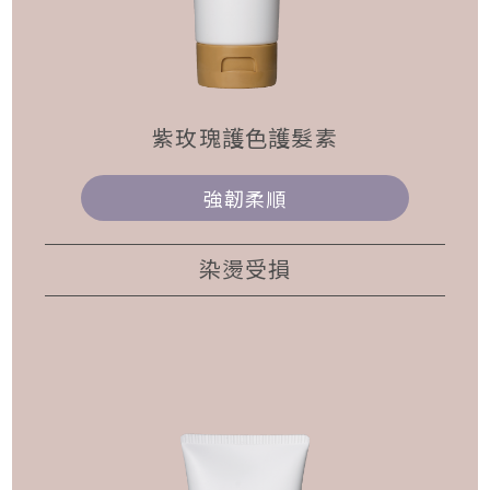
紫玫瑰護色護髮素
強韌柔順
染燙受損