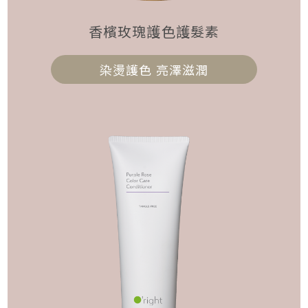
香檳玫瑰護色護髮素
染燙護色 亮澤滋潤