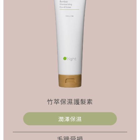
竹萃保濕護髮素
潤澤保濕
毛躁受損