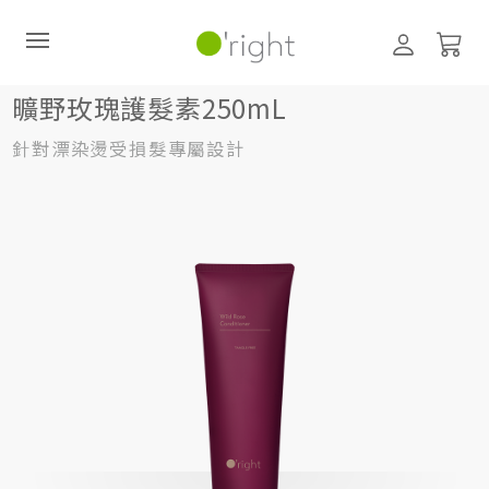
髮絲養護
護髮素
250mL
曠野玫瑰護髮素250mL
曠野玫瑰護髮素250mL
針對漂染燙受損髮專屬設計
直購訂閱制
最新活動
零碳禮盒
經典咖啡因系列
髮絲養護
臉部保養
美體保養