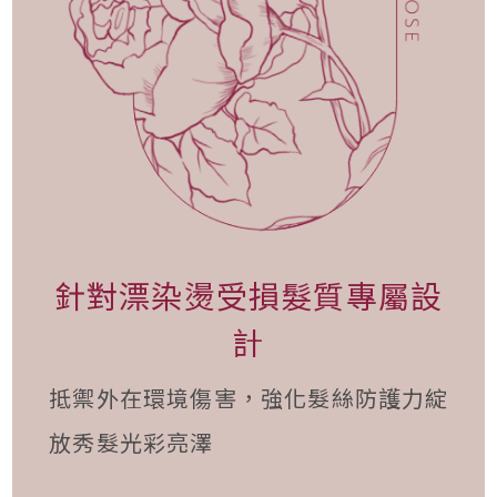
針對漂染燙受損髮質專屬設
計
抵禦外在環境傷害，強化髮絲防護力綻
放秀髮光彩亮澤