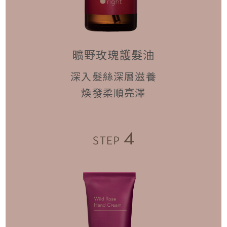
曠野玫瑰護髮油
深入髮絲深層滋養
煥發柔順亮澤