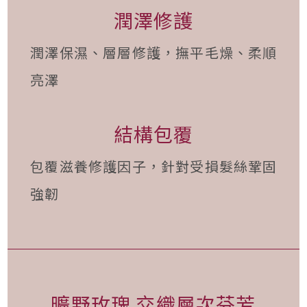
潤澤修護
潤澤保濕、層層修護，撫平毛燥、柔順
亮澤
結構包覆
包覆滋養修護因子，針對受損髮絲鞏固
強韌
曠野玫瑰 交織層次芬芳