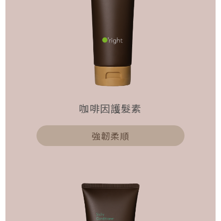
咖啡因護髮素
強韌柔順