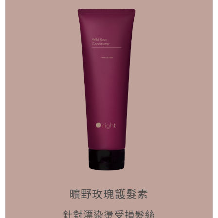
曠野玫瑰護髮素
針對漂染燙受損髮絲