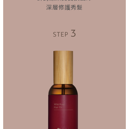
深層修護秀髮