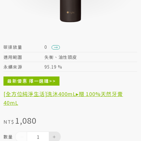
居家生活HOME系列
綠色生活指南
碳排放量
0
適用範圍
失衡、油性頭皮
永續來源
95.19 %
最新優惠 擇一選購>>
[全方位純淨生活]洗沐400mL▸贈 100%天然牙膏
40mL
1,080
NT$
數量