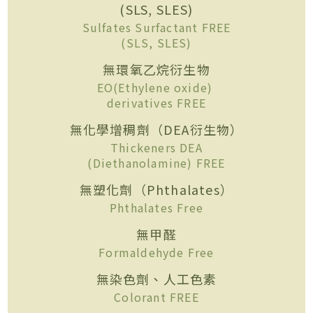
(SLS, SLES)
Sulfates Surfactant FREE
(SLS, SLES)
無環氧乙烷衍生物
EO(Ethylene oxide)
derivatives FREE
無化學增稠劑（DEA衍生物）
Thickeners DEA
(Diethanolamine) FREE
無塑化劑（Phthalates）
Phthalates Free
無甲醛
Formaldehyde Free
無染色劑、人工色素
Colorant FREE