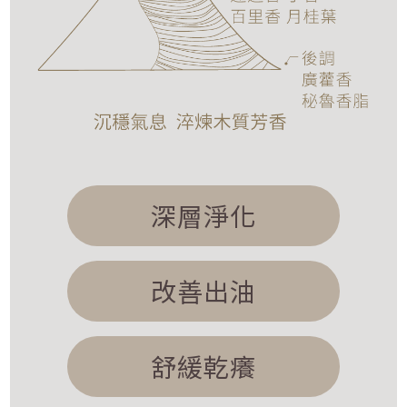
深層淨化
改善出油
舒緩乾癢