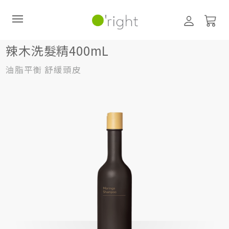
髮絲養護
洗髮精
400mL
辣木洗髮精400mL
辣木洗髮精400mL
油脂平衡 舒緩頭皮
直購訂閱制
最新活動
零碳禮盒
經典咖啡因系列
髮絲養護
臉部保養
美體保養