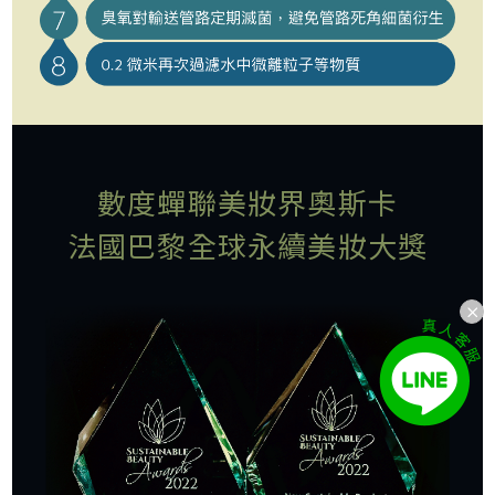
數度蟬聯美妝界奧斯卡
法國巴黎全球永續美妝大獎