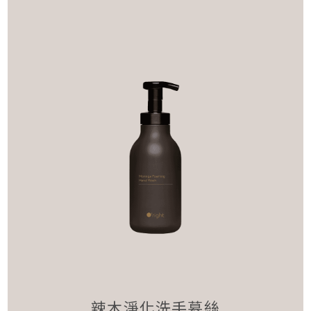
辣木淨化洗手慕絲