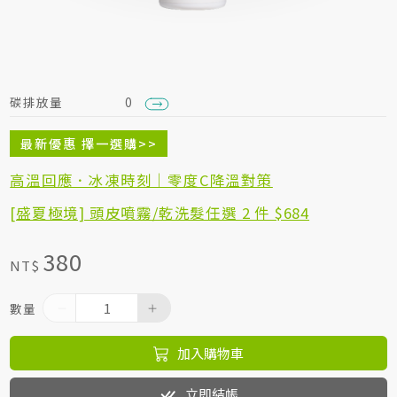
居家生活HOME系列
綠色生活指南
碳排放量
0
最新優惠 擇一選購>>
高溫回應．冰凍時刻｜零度C降溫對策
[盛夏極境] 頭皮噴霧/乾洗髮任選 2 件 $684
380
NT$
數量
加入購物車
立即結帳