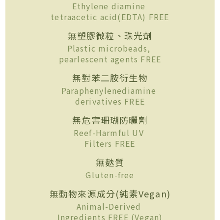
Ethylene diamine
tetraacetic acid(EDTA) FREE
無塑膠微粒、珠光劑
Plastic microbeads,
pearlescent agents FREE
無對苯二胺衍生物
Paraphenylenediamine
derivatives FREE
無危害珊瑚防曬劑
Reef-Harmful UV
Filters FREE
無麩質
Gluten-free
無動物來源成分(純素Vegan)
Animal-Derived
Ingredients FREE (Vegan)