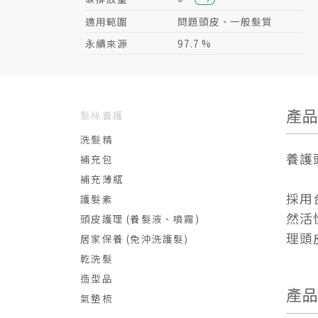
適用範圍
問題頭皮、一般髮質
永續來源
97.7 %
產
髮絲養護
洗髮精
養護
補充包
補充薄瓶
採用
護髮素
然活
頭皮護理 (養髮液、噴霧)
理頭
居家保養 (免沖洗護髮)
乾洗髮
造型品
產
氣墊梳