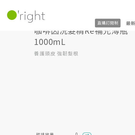
髮絲養護
,
居家生活HOME系列
±R系列 (
最
直購訂閱制
咖啡因洗髮精Re補充薄瓶
1000mL
養護頭皮 強韌髮根
0
碳排放量