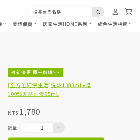
養
美體保養
居家生活HOME系列
綠色生活指南
最新優惠 擇一選購>>
[全方位純淨生活]洗沐1000mL▸贈
100%天然牙膏95mL
1,780
NT$
數量