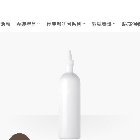
補充薄瓶)
,
補充薄瓶
咖啡因洗髮精Re補充薄瓶1000mL
新活動
零碳禮盒
經典咖啡因系列
髮絲養護
臉部保