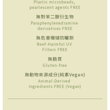
Plastic microbeads,
pearlescent agents FREE
無對苯二胺衍生物
Paraphenylenediamine
derivatives FREE
無危害珊瑚防曬劑
Reef-Harmful UV
Filters FREE
無麩質
Gluten-free
無動物來源成分(純素Vegan)
Animal-Derived
Ingredients FREE (Vegan)