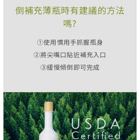
倒補充薄瓶時有建議的方法
嗎?
①使用慣用手抓握瓶身
②將尖嘴口貼近補充入口
③緩慢傾倒即可完成