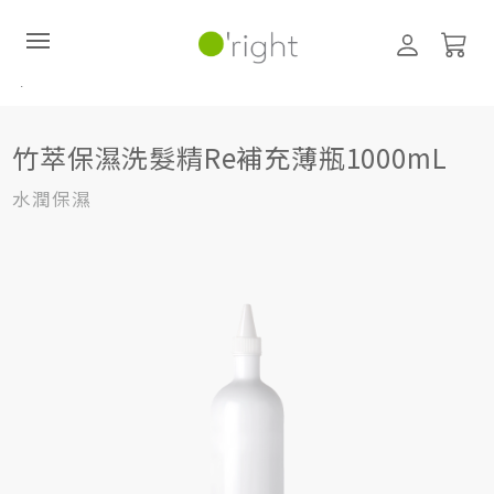
髮絲養護
,
居家生活HOME系列
±R系列 (補充薄瓶)
,
補充薄瓶
竹萃保濕洗髮精Re補充薄瓶1000mL
竹萃保濕洗髮精Re補充薄瓶1000mL
直購訂閱制
水潤保濕
最新活動
零碳禮盒
經典咖啡因系列
髮絲養護
臉部保養
美體保養