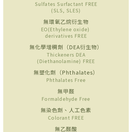
Sulfates Surfactant FREE
(SLS, SLES)
無環氧乙烷衍生物
EO(Ethylene oxide)
derivatives FREE
無化學增稠劑（DEA衍生物）
Thickeners DEA
(Diethanolamine) FREE
無塑化劑（Phthalates）
Phthalates Free
無甲醛
Formaldehyde Free
無染色劑、人工色素
Colorant FREE
無乙醛酸