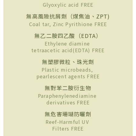
Glyoxylic acid FREE
無高風險抗屑劑（煤焦油、ZPT)
Coal tar, Zinc Pyrithione FREE
無乙二胺四乙酸（EDTA）
Ethylene diamine
tetraacetic acid(EDTA) FREE
無塑膠微粒、珠光劑
Plastic microbeads,
pearlescent agents FREE
無對苯二胺衍生物
Paraphenylenediamine
derivatives FREE
無危害珊瑚防曬劑
Reef-Harmful UV
Filters FREE