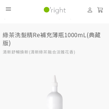
髮絲養護
,
居家生活HOME系列
±R系列 (補充薄瓶)
,
補充薄瓶
綠茶洗髮精Re補充薄瓶1000mL(典藏版)
綠茶洗髮精Re補充薄瓶1000mL(典藏
直購訂閱制
版)
最新活動
清新舒暢煥新(清新綠茶融合淡雅花香)
零碳禮盒
經典咖啡因系列
髮絲養護
臉部保養
美體保養