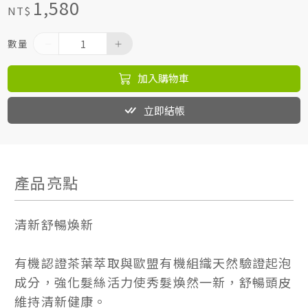
1,580
NT$
數量
加入購物車
立即結帳
產品亮點
清新舒暢煥新
有機認證茶葉萃取與歐盟有機組織天然驗證起泡
成分，強化髮絲活力使秀髮煥然一新，舒暢頭皮
維持清新健康。