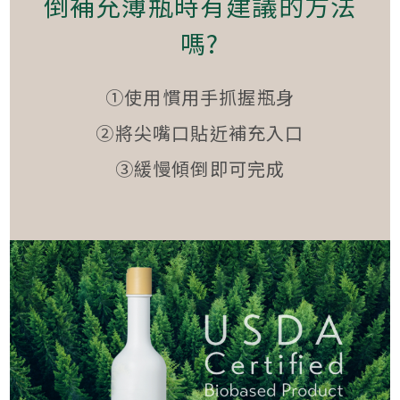
倒補充薄瓶時有建議的方法
嗎?
①使用慣用手抓握瓶身
②將尖嘴口貼近補充入口
③緩慢傾倒即可完成