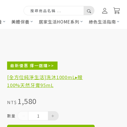
養
美體保養
居家生活HOME系列
綠色生活指南
最新優惠 擇一選購>>
[全方位純淨生活]洗沐1000mL▸贈
100%天然牙膏95mL
1,580
NT$
數量