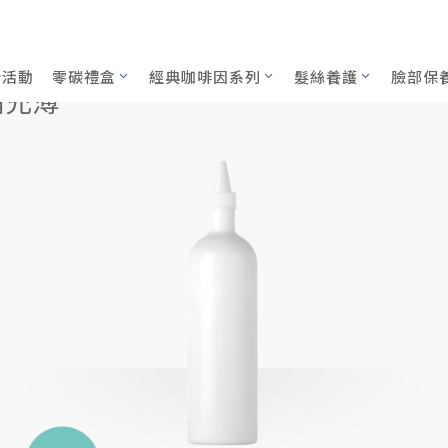
補充薄瓶)
,
補充薄瓶
蒲公英兒童溫和洗髮精Re補充薄瓶1000mL
新活動
零碳禮盒
經典咖啡因系列
髮絲養護
臉部保
補充薄