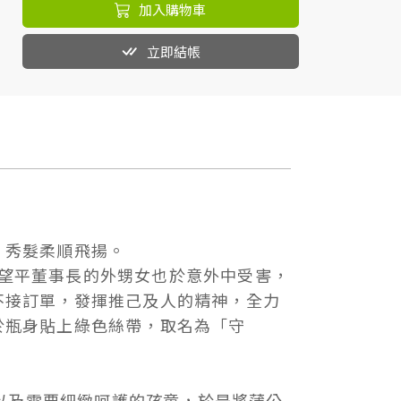
加入購物車
立即結帳
，秀髮柔順飛揚。
德葛望平董事長的外甥女也於意外中受害，
不接訂單，發揮推己及人的精神，全力
於瓶身貼上綠色絲帶，取名為「守
。
者以及需要細緻呵護的孩童，於是將蒲公