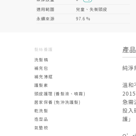
適用範圍
兒童、失衡頭皮
永續來源
97.6 %
產
髮絲養護
洗髮精
純淨
補充包
補充薄瓶
溫和
護髮素
20
頭皮護理 (養髮液、噴霧)
急需
居家保養 (免沖洗護髮)
投入
乾洗髮
護」
造型品
氣墊梳
O’