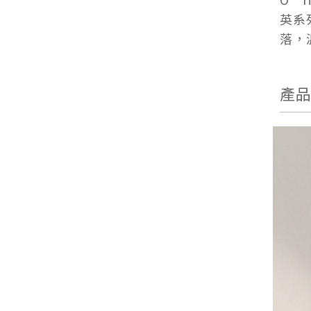
英系
落，
產