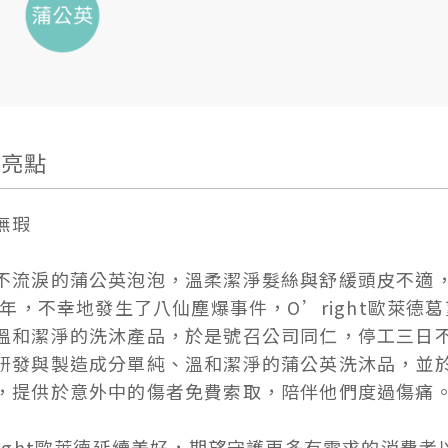
品亮點
無瑕
不流淚的蒲公英泡泡，溫柔潔淨髮絲與舒緩頭皮不適
15年，不幸地發生了八仙塵爆事件，O’right歐萊
溫和潔淨的洗沐產品，於是號召公司同仁，停工三日
研發與製造成分單純、溫和潔淨的蒲公英洗沐品，並
，提供於意外中的傷者免費索取，陪伴他們度過傷痛
right歐萊德延續美好，期望守護更多有需求的消費