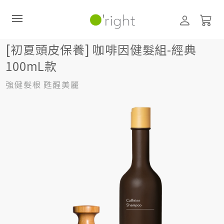
[初夏頭皮保養] 咖啡因健髮組-經典100mL款
[初夏頭皮保養] 咖啡因健髮組-經典
100mL款
直購訂閱制
強健髮根 甦醒美麗
最新活動
零碳禮盒
經典咖啡因系列
髮絲養護
臉部保養
美體保養