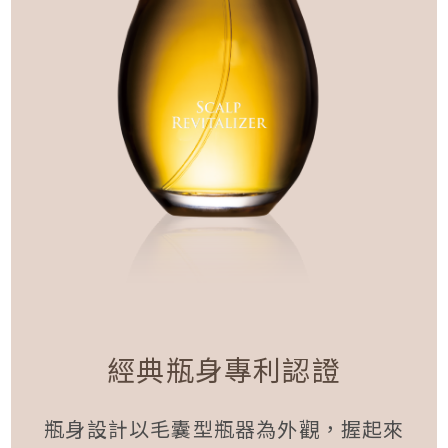
經典瓶身專利認證
瓶身設計以毛囊型瓶器為外觀，握起來