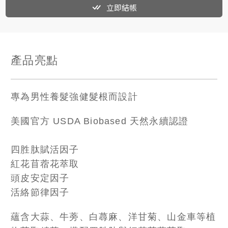
立即結帳
產品亮點
專為男性養髮強健髮根而設計
美國官方 USDA Biobased 天然永續認證
四胜肽賦活因子
紅花苜蓿花萃取
頭皮安定因子
活絡節律因子
蘊含大蒜、牛蒡、白蕁麻、洋甘菊、山金車等植