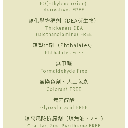
EO(Ethylene oxide)
derivatives FREE
無化學增稠劑（DEA衍生物）
Thickeners DEA
(Diethanolamine) FREE
無塑化劑（Phthalates）
Phthalates Free
無甲醛
Formaldehyde Free
無染色劑、人工色素
Colorant FREE
無乙醛酸
Glyoxylic acid FREE
無高風險抗屑劑（煤焦油、ZPT)
Coal tar, Zinc Pyrithione FREE