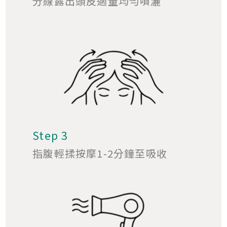
分線露出頭皮適量均勻噴灑
Step 3
指腹輕揉按摩1-2分鐘至吸收