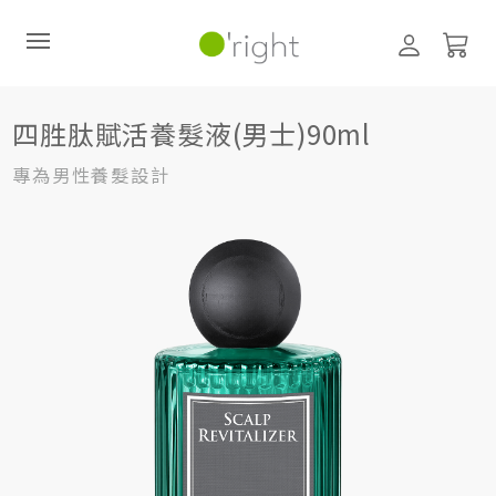
髮絲養護
頭皮護理 (養髮液、噴霧)
四胜肽賦活養髮液(男士)90ml
四胜肽賦活養髮液(男士)90ml
直購訂閱制
專為男性養髮設計
最新活動
零碳禮盒
經典咖啡因系列
髮絲養護
臉部保養
美體保養