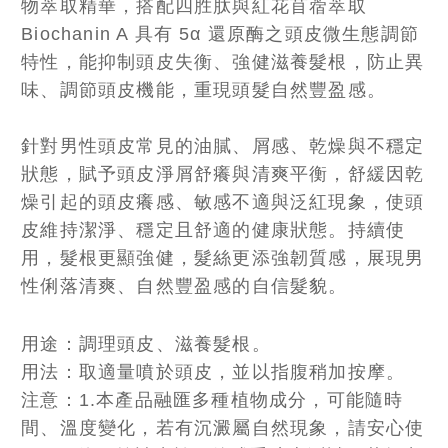
物萃取精華，搭配四胜肽與紅花苜蓿萃取
Biochanin A 具有 5α 還原酶之頭皮微生態調節
特性，能抑制頭皮失衡、強健滋養髮根，防止異
味、調節頭皮機能，重現頭髮自然豐盈感。
針對男性頭皮常見的油膩、屑感、乾燥與不穩定
狀態，賦予頭皮淨屑舒癢與清爽平衡，舒緩因乾
燥引起的頭皮癢感、敏感不適與泛紅現象，使頭
皮維持潔淨、穩定且舒適的健康狀態。持續使
用，髮根更顯強健，髮絲更添強韌質感，展現男
性俐落清爽、自然豐盈感的自信髮貌。
用途：調理頭皮、滋養髮根。
用法：取適量噴於頭皮，並以指腹稍加按摩。
注意：1.本產品融匯多種植物成分，可能隨時
間、溫度變化，若有沉澱屬自然現象，請安心使