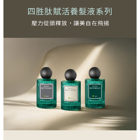
四胜肽賦活養髮液系列
壓力從頭釋放，讓美自在飛揚