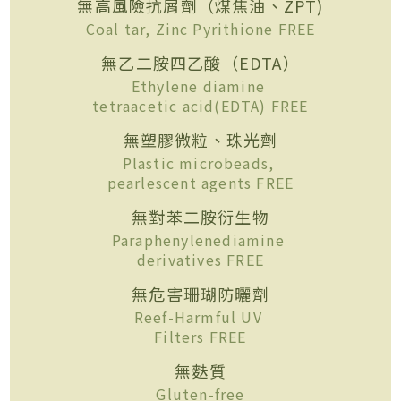
無高風險抗屑劑（煤焦油、ZPT)
Coal tar, Zinc Pyrithione FREE
無乙二胺四乙酸（EDTA）
Ethylene diamine
tetraacetic acid(EDTA) FREE
無塑膠微粒、珠光劑
Plastic microbeads,
pearlescent agents FREE
無對苯二胺衍生物
Paraphenylenediamine
derivatives FREE
無危害珊瑚防曬劑
Reef-Harmful UV
Filters FREE
無麩質
Gluten-free