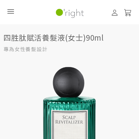
髮絲養護
頭皮護理 (養髮液、噴霧)
四胜肽賦活養髮液(女士)90ml
四胜肽賦活養髮液(女士)90ml
直購訂閱制
專為女性養髮設計
最新活動
零碳禮盒
經典咖啡因系列
髮絲養護
臉部保養
美體保養