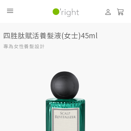
髮絲養護
頭皮護理 (養髮液、噴霧)
四胜肽賦活養髮液(女士)45ml
四胜肽賦活養髮液(女士)45ml
直購訂閱制
專為女性養髮設計
最新活動
零碳禮盒
經典咖啡因系列
髮絲養護
臉部保養
美體保養