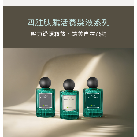
四胜肽賦活養髮液系列
壓力從頭釋放，讓美自在飛揚