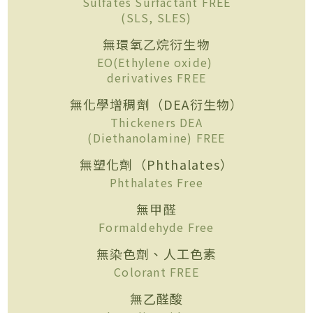
Sulfates Surfactant FREE
(SLS, SLES)
無環氧乙烷衍生物
EO(Ethylene oxide)
derivatives FREE
無化學增稠劑（DEA衍生物）
Thickeners DEA
(Diethanolamine) FREE
無塑化劑（Phthalates）
Phthalates Free
無甲醛
Formaldehyde Free
無染色劑、人工色素
Colorant FREE
無乙醛酸