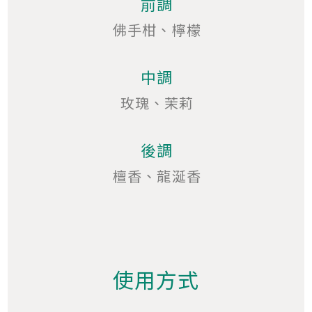
前調
佛手柑、檸檬
中調
玫瑰、茉莉
後調
檀香、龍涎香
使用方式