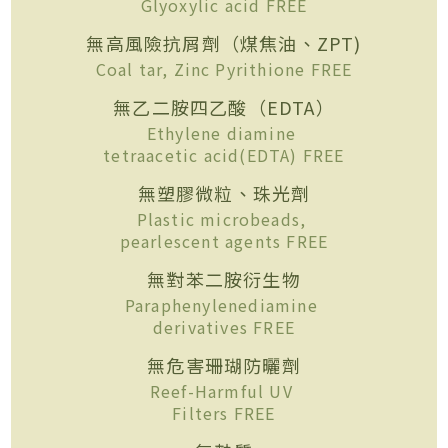
Glyoxylic acid FREE
無高風險抗屑劑（煤焦油、ZPT)
Coal tar, Zinc Pyrithione FREE
無乙二胺四乙酸（EDTA）
Ethylene diamine
tetraacetic acid(EDTA) FREE
無塑膠微粒、珠光劑
Plastic microbeads,
pearlescent agents FREE
無對苯二胺衍生物
Paraphenylenediamine
derivatives FREE
無危害珊瑚防曬劑
Reef-Harmful UV
Filters FREE