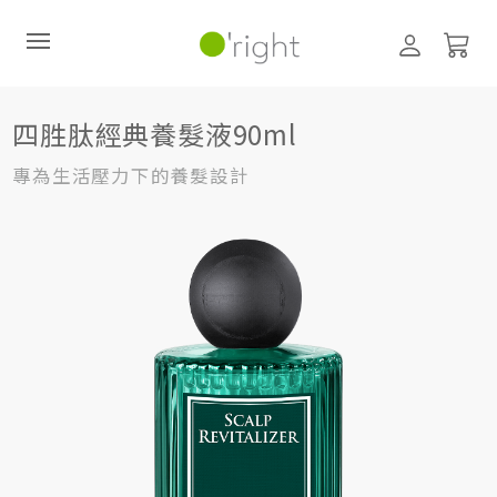
髮絲養護
頭皮護理 (養髮液、噴霧)
四胜肽經典養髮液90ml
四胜肽經典養髮液90ml
直購訂閱制
專為生活壓力下的養髮設計
最新活動
零碳禮盒
經典咖啡因系列
髮絲養護
臉部保養
美體保養