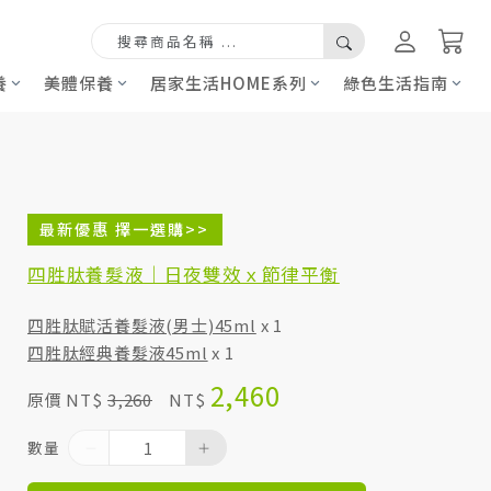
養
美體保養
居家生活HOME系列
綠色生活指南
最新優惠 擇一選購>>
四胜肽養髮液｜日夜雙效ｘ節律平衡
四胜肽賦活養髮液(男士)45ml
x 1
四胜肽經典養髮液45ml
x 1
2,460
原價 NT$
3,260
NT$
數量