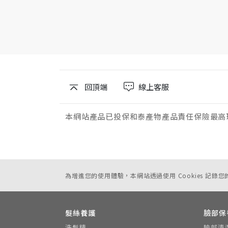
回頂端
線上客服
本網站產品已投保和泰產物產品責任保險最高理賠
為增進您的使用體驗，本網站透過使用 Cookies 記錄
髮絲養護
臉部保
洗髮精
臉部清