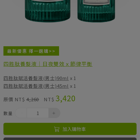
居家生活HOME系列
綠色生活指南
最新優惠 擇一選購>>
四胜肽養髮液｜日夜雙效ｘ節律平衡
四胜肽賦活養髮液(男士)90ml
x 1
四胜肽賦活養髮液(男士)45ml
x 1
3,420
原價 NT$
4,260
NT$
數量
加入購物車