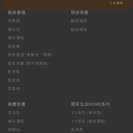
髮絲養護
臉部保養
洗髮精
臉部清潔
補充包
臉部護理
補充薄瓶
護髮素
頭皮護理 (養髮液、噴霧)
居家保養 (免沖洗護髮)
乾洗髮
造型品
氣墊梳
美體保養
居家生活HOME系列
沐浴乳
±R系列 (補充包)
補充薄瓶
±R系列 (補充薄瓶)
按摩油
乾洗髮