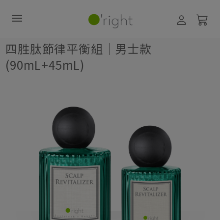
四胜肽節律平衡組｜男士款(90mL+45mL)
四胜肽節律平衡組｜男士款
(90mL+45mL)
直購訂閱制
最新活動
零碳禮盒
經典咖啡因系列
髮絲養護
臉部保養
美體保養